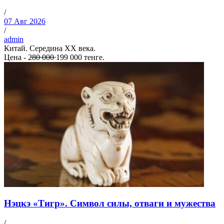
/
07 Авг 2026
/
admin
Китай. Середина ХХ века.
Цена - 2̶8̶0̶ ̶0̶0̶0̶ 199 000 тенге.
Нэцкэ «Тигр». Символ силы, отваги и мужества
/