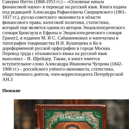
Саверио Нитти (1868-1953 гг.) – «Основные начала
финансовой науки» в переводе на русский язык. Книга издана
под редакцией Александра Рафаиловича Свирщевского (1861-
1937 гг.), русско-советского экономиста в области
финансового права, налоговой политики, статистики,
который еще является одним из авторов Энциклопедического
словаря Брокгауза и Ефрона и Энциклопедического словаря
Гранат2, в издании М. И С. Сабашниковых и напечатана в
типографии товарищества И.Н. Кушнерева и Ко в
дореформенной русской орфографии в городе Москва.
Перевод труда с итальянского языка на русский язык
выполнил – И. Шрейдер. Также, в книге имеется
вступительное слово Александра Ивановича Чупрова (1842-
1908 гг.) – российского учёного-экономиста, статистика,
общественного деятеля, член-корреспондента Петербургской
АН.3
Похожие