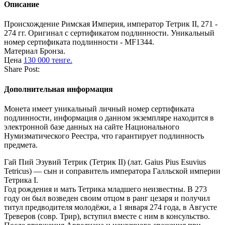
Описание
Происхождение
Римская Империя, император Тетрик II, 271 -
274 гг. Оригинал с сертификатом подлинности. Уникальный
номер сертификата подлинности - MF1344.
Материал
Бронза.
Цена
130 000 тенге.
Share Post:
Дополнительная информация
Монета имеет уникальный личный номер сертификата
подлинности, информация о данном экземпляре находится в
электронной базе данных на сайте Национального
Нумизматического Реестра, что гарантирует подлинность
предмета.
Гай Пий Эзувий Тетрик (Тетрик II) (лат. Gaius Pius Esuvius
Tetricus) — сын и соправитель императора Галльской империи
Тетрика I.
Год рождения и мать Тетрика младшего неизвестны. В 273
году он был возведен своим отцом в ранг цезаря и получил
титул предводителя молодёжи, а 1 января 274 года, в Августе
Треверов (совр. Трир), вступил вместе с ним в консульство.