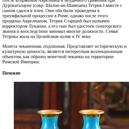
После вторжения Аврелиана и неудачного сражения при
Дурокаталауне (совр. Шалон-ан-Шампань) Тетрик I вместе с
сыном сдался в плен. Они оба были проведены в
триумфальной процессии в Риме, однако после этого
прощены Аврелианом. Тетрик Старший был назначен
корректором Лукании, а его сын был удостоен сенаторского
звания и впоследствии занимал многие должности. Семья
Тетрика жила на Целийском холме в IV веке.
Монета чеканенная, подлинная. Представляет историческую и
культурную ценность, является интересным коллекционным
объектом, как образец монетной чеканки на территории
Римской Империи.
Похожие