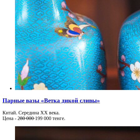
Парные вазы «Ветка дикой сливы»
Китай. Середина ХХ века.
Цена - 2̶8̶0̶ ̶0̶0̶0̶ 199 000 тенге.