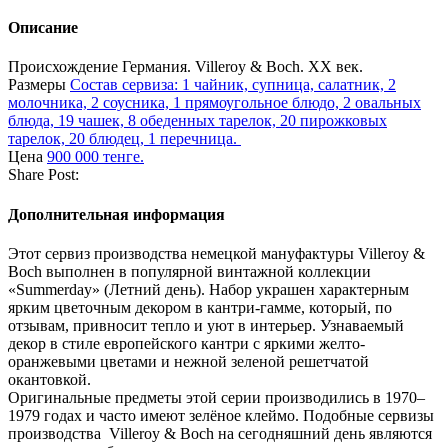
Описание
Происхождение
Германия. Villeroy & Boch. ХХ век.
Размеры
Состав сервиза: 1 чайник, супница, салатник, 2
молочника, 2 соусника, 1 прямоугольное блюдо, 2 овальных
блюда, 19 чашек, 8 обеденных тарелок, 20 пирожковых
тарелок, 20 блюдец, 1 перечница.
Цена
900 000 тенге.
Share Post:
Дополнительная информация
Этот сервиз производства немецкой мануфактуры Villeroy &
Boch выполнен в популярной винтажной коллекции
«Summerday» (Летний день). Набор украшен характерным
ярким цветочным декором в кантри-гамме, который, по
отзывам, привносит тепло и уют в интерьер. Узнаваемый
декор в стиле европейского кантри с яркими желто-
оранжевыми цветами и нежной зеленой решетчатой
окантовкой.
Оригинальные предметы этой серии производились в 1970–
1979 годах и часто имеют зелёное клеймо. Подобные сервизы
производства Villeroy & Boch на сегодняшний день являются