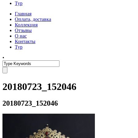
Тур
Главная
Оплата, доставка
Коллекция
Отзывы
О нас
Контакты
Тур
•
20180723_152046
20180723_152046