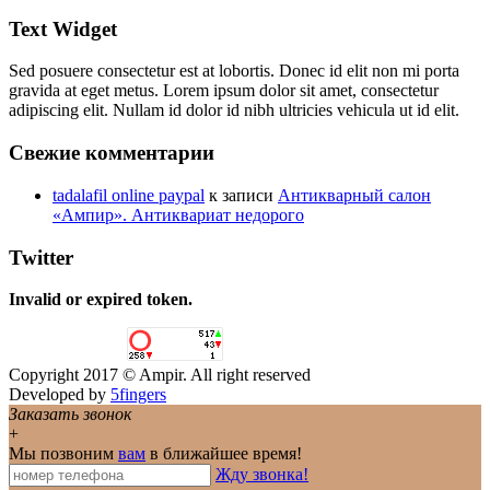
Text Widget
Sed posuere consectetur est at lobortis. Donec id elit non mi porta
gravida at eget metus. Lorem ipsum dolor sit amet, consectetur
adipiscing elit. Nullam id dolor id nibh ultricies vehicula ut id elit.
Свежие комментарии
tadalafil online paypal
к записи
Антикварный салон
«Ампир». Антиквариат недорого
Twitter
Invalid or expired token.
Copyright 2017 © Ampir. All right reserved
Developed by
5fingers
Заказать звонок
+
Мы позвоним
вам
в ближайшее время!
Жду звонка!