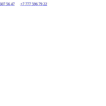
607 56 47
+7 777 596 79 22