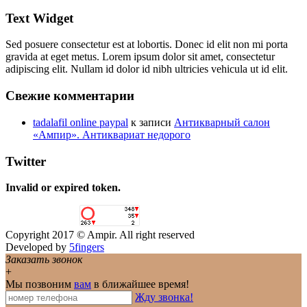
Text Widget
Sed posuere consectetur est at lobortis. Donec id elit non mi porta
gravida at eget metus. Lorem ipsum dolor sit amet, consectetur
adipiscing elit. Nullam id dolor id nibh ultricies vehicula ut id elit.
Свежие комментарии
tadalafil online paypal
к записи
Антикварный салон
«Ампир». Антиквариат недорого
Twitter
Invalid or expired token.
Copyright 2017 © Ampir. All right reserved
Developed by
5fingers
Заказать звонок
+
Мы позвоним
вам
в ближайшее время!
Жду звонка!