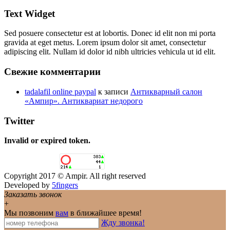
Text Widget
Sed posuere consectetur est at lobortis. Donec id elit non mi porta
gravida at eget metus. Lorem ipsum dolor sit amet, consectetur
adipiscing elit. Nullam id dolor id nibh ultricies vehicula ut id elit.
Свежие комментарии
tadalafil online paypal
к записи
Антикварный салон
«Ампир». Антиквариат недорого
Twitter
Invalid or expired token.
Copyright 2017 © Ampir. All right reserved
Developed by
5fingers
Заказать звонок
+
Мы позвоним
вам
в ближайшее время!
Жду звонка!