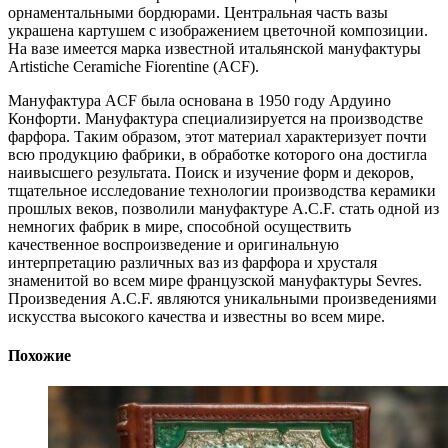
орнаментальными бордюрами. Центральная часть вазы
украшена картушем с изображением цветочной композиции.
На вазе имеется марка известной итальянской мануфактуры
Artistiche Ceramiche Fiorentine (ACF).
Мануфактура ACF была основана в 1950 году Ардуино
Конфорти. Мануфактура специализируется на производстве
фарфора. Таким образом, этот материал характеризует почти
всю продукцию фабрики, в обработке которого она достигла
наивысшего результата. Поиск и изучение форм и декоров,
тщательное исследование технологии производства керамики
прошлых веков, позволили мануфактуре A.C.F. стать одной из
немногих фабрик в мире, способной осуществить
качественное воспроизведение и оригинальную
интерпретацию различных ваз из фарфора и хрусталя
знаменитой во всем мире французской мануфактуры Sevres.
Произведения A.C.F. являются уникальными произведениями
искусства высокого качества и известны во всем мире.
Похожие