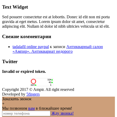
Text Widget
Sed posuere consectetur est at lobortis. Donec id elit non mi porta
gravida at eget metus. Lorem ipsum dolor sit amet, consectetur
adipiscing elit. Nullam id dolor id nibh ultricies vehicula ut id elit.
Свежие комментарии
tadalafil online paypal
к записи
Антикварный салон
«Ампир». Антиквариат недорого
Twitter
Invalid or expired token.
Copyright 2017 © Ampir. All right reserved
Developed by
5fingers
Заказать звонок
+
Мы позвоним
вам
в ближайшее время!
Жду звонка!