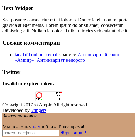
Text Widget
Sed posuere consectetur est at lobortis. Donec id elit non mi porta
gravida at eget metus. Lorem ipsum dolor sit amet, consectetur
adipiscing elit. Nullam id dolor id nibh ultricies vehicula ut id elit.
Свежие комментарии
tadalafil online paypal
к записи
Антикварный салон
«Ампир». Антиквариат недорого
Twitter
Invalid or expired token.
Copyright 2017 © Ampir. All right reserved
Developed by
5fingers
Заказать звонок
+
Мы позвоним
вам
в ближайшее время!
Жду звонка!