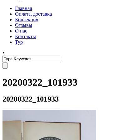
Главная
Оплата, доставка
Коллекция
Отзывы
О нас
Контакты
Тур
•
20200322_101933
20200322_101933