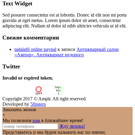
Text Widget
Sed posuere consectetur est at lobortis. Donec id elit non mi porta
gravida at eget metus. Lorem ipsum dolor sit amet, consectetur
adipiscing elit. Nullam id dolor id nibh ultricies vehicula ut id elit.
Свежие комментарии
tadalafil online paypal
к записи
Антикварный салон
«Ампир». Антиквариат недорого
Twitter
Invalid or expired token.
Copyright 2017 © Ampir. All right reserved
Developed by
5fingers
Заказать звонок
+
Мы позвоним
вам
в ближайшее время!
Жду звонка!
Представьтесь и мы будем называть вас по имени.