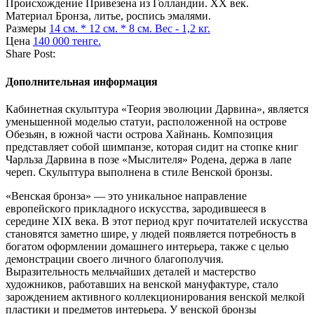
Происхождение
Привезена из Голландии. ХХ век.
Материал
Бронза, литье, роспись эмалями.
Размеры
14 см. * 12 см. * 8 см. Вес - 1,2 кг.
Цена
140 000 тенге.
Share Post:
Дополнительная информация
Кабинетная скульптура «Теория эволюции Дарвина», является
уменьшенной моделью статуи, расположенной на острове
Обезьян, в южной части острова Хайнань. Композиция
представляет собой шимпанзе, которая сидит на стопке книг
Чарльза Дарвина в позе «Мыслителя» Родена, держа в лапе
череп. Скульптура выполнена в стиле Венской бронзы.
«Венская бронза» — это уникальное направление
европейского прикладного искусства, зародившееся в
середине XIX века. В этот период круг почитателей искусства
становятся заметно шире, у людей появляется потребность в
богатом оформлении домашнего интерьера, также с целью
демонстрации своего личного благополучия.
Выразительность мельчайших деталей и мастерство
художников, работавших на венской мануфактуре, стало
зарождением активного коллекционирования венской мелкой
пластики и предметов интерьера. У венской бронзы