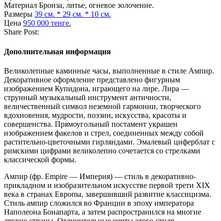
Материал
Бронза, литье, огневое золочение.
Размеры
39 см. * 29 см. * 10 см.
Цена
950 000 тенге.
Share Post:
Дополнительная информация
Великолепные каминные часы, выполненные в стиле Ампир.
Декоративное оформление представлено фигурным
изображением Купидона, играющего на лире. Лира —
струнный музыкальный инструмент античности,
величественный символ неземной гармонии, творческого
вдохновения, мудрости, поэзии, искусства, красоты и
совершенства. Прямоугольный постамент украшен
изображением факелов и стрел, соединенных между собой
растительно-цветочными гирляндами. Эмалевый циферблат с
римскими цифрами великолепно сочетается со стрелками
классической формы.
Ампир (фр. Empire — Империя) — стиль в декоративно-
прикладном и изобразительном искусстве первой трети XIX
века в странах Европы, завершивший развитие классицизма.
Стиль ампир сложился во Франции в эпоху императора
Наполеона Бонапарта, а затем распространился на многие
другие страны. Отличительные черты этого стиля —