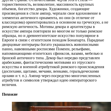
торжественность, великолепие, массивность крупных
объемов, богатство декора. Художники, создающие
произведения в стиле ампир, черпали свое вдохновение в
элементах античного орнамента, но они (в отличие от
классицизма) ориентировались в основном на греческую, а не
римскую античность. Мотивы декора и архитектуры в
искусстве ампира повторяли во многом не только римские
образцы, но и древнеегипетское искусство популярное в
Европе в связи с египетским походом Бонапарта. Парадные
дворцовые интерьеры богато украшались живописными
панно, навеянными росписями Помпеи, рельефами,
напоминающими египетских сфинксов, вазами, мебелью и
бронзой античного типа. Декор был нередко представлен
арабесками, фантастическими мотивами из этрусского
искусства и военной атрибутикой римского происхождения
(доспехами, щитами, мечами, венками, геральдическими
орлами и т. п.). Ампир через посредство многочисленных
атрибутов и символов утверждал идею императорского
величия.
Похожие