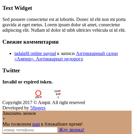
Text Widget
Sed posuere consectetur est at lobortis. Donec id elit non mi porta
gravida at eget metus. Lorem ipsum dolor sit amet, consectetur
adipiscing elit. Nullam id dolor id nibh ultricies vehicula ut id elit.
Свежие комментарии
tadalafil online paypal
к записи
Антикварный салон
«Ампир». Антиквариат недорого
Twitter
Invalid or expired token.
Copyright 2017 © Ampir. All right reserved
Developed by
5fingers
Заказать звонок
+
Мы позвоним
вам
в ближайшее время!
Жду звонка!