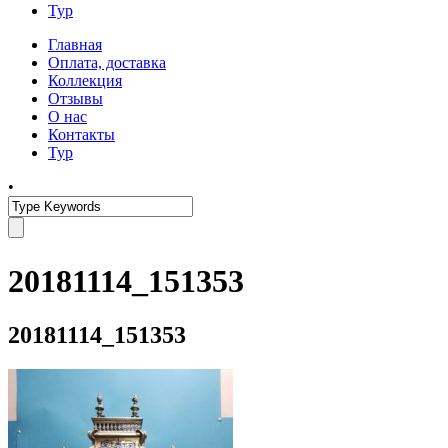
Тур
Главная
Оплата, доставка
Коллекция
Отзывы
О нас
Контакты
Тур
•
20181114_151353
20181114_151353