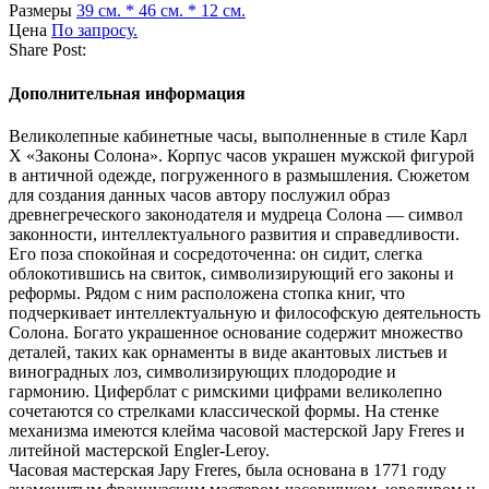
Размеры
39 см. * 46 см. * 12 см.
Цена
По запросу.
Share Post:
Дополнительная информация
Великолепные кабинетные часы, выполненные в стиле Карл
Х «Законы Солона». Корпус часов украшен мужской фигурой
в античной одежде, погруженного в размышления. Сюжетом
для создания данных часов автору послужил образ
древнегреческого законодателя и мудреца Солона — символ
законности, интеллектуального развития и справедливости.
Его поза спокойная и сосредоточенна: он сидит, слегка
облокотившись на свиток, символизирующий его законы и
реформы. Рядом с ним расположена стопка книг, что
подчеркивает интеллектуальную и философскую деятельность
Солона. Богато украшенное основание содержит множество
деталей, таких как орнаменты в виде акантовых листьев и
виноградных лоз, символизирующих плодородие и
гармонию. Циферблат с римскими цифрами великолепно
сочетаются со стрелками классической формы. На стенке
механизма имеются клейма часовой мастерской Japy Freres и
литейной мастерской Engler-Leroy.
Часовая мастерская Japy Freres, была основана в 1771 году