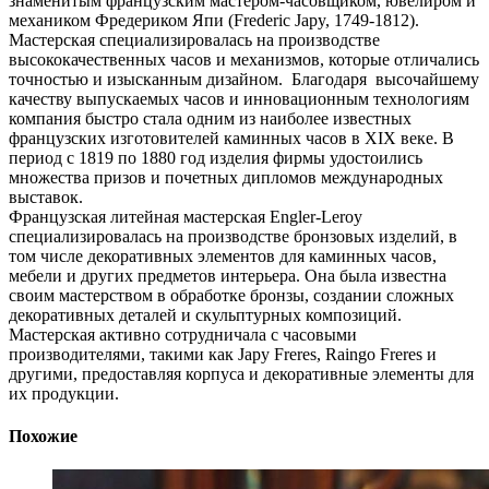
знаменитым французским мастером-часовщиком, ювелиром и
механиком Фредериком Япи (Frederic Japy, 1749-1812).
Мастерская специализировалась на производстве
высококачественных часов и механизмов, которые отличались
точностью и изысканным дизайном. Благодаря высочайшему
качеству выпускаемых часов и инновационным технологиям
компания быстро стала одним из наиболее известных
французских изготовителей каминных часов в XIX веке. В
период с 1819 по 1880 год изделия фирмы удостоились
множества призов и почетных дипломов международных
выставок.
Французская литейная мастерская Engler-Leroy
специализировалась на производстве бронзовых изделий, в
том числе декоративных элементов для каминных часов,
мебели и других предметов интерьера. Она была известна
своим мастерством в обработке бронзы, создании сложных
декоративных деталей и скульптурных композиций.
Мастерская активно сотрудничала с часовыми
производителями, такими как Japy Freres, Raingo Freres и
другими, предоставляя корпуса и декоративные элементы для
их продукции.
Похожие