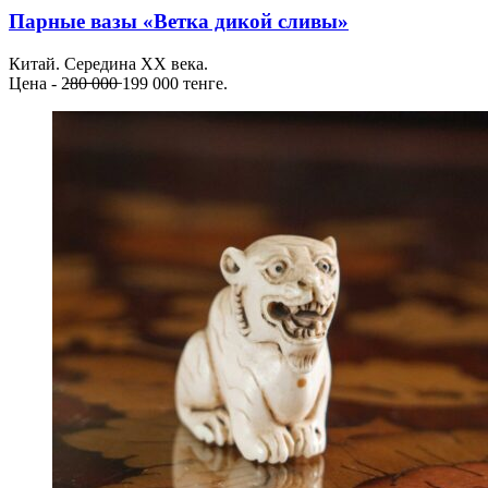
Парные вазы «Ветка дикой сливы»
Китай. Середина ХХ века.
Цена - 2̶8̶0̶ ̶0̶0̶0̶ 199 000 тенге.