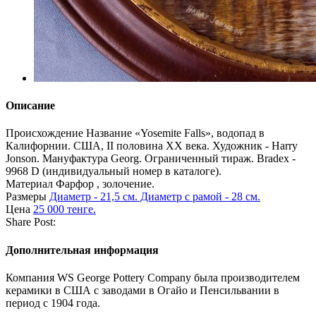
Описание
Происхождение
Название «Yosemite Falls», водопад в
Калифорнии. США, II половина XX века. Художник - Harry
Jonson. Мануфактура Georg. Ограниченный тираж. Bradex -
9968 D (индивидуальный номер в каталоге).
Материал
Фарфор , золочение.
Размеры
Диаметр - 21,5 см. Диаметр с рамой - 28 см.
Цена
25 000 тенге.
Share Post:
Дополнительная информация
Компания WS George Pottery Company была производителем
керамики в США с заводами в Огайо и Пенсильвании в
период с 1904 года.