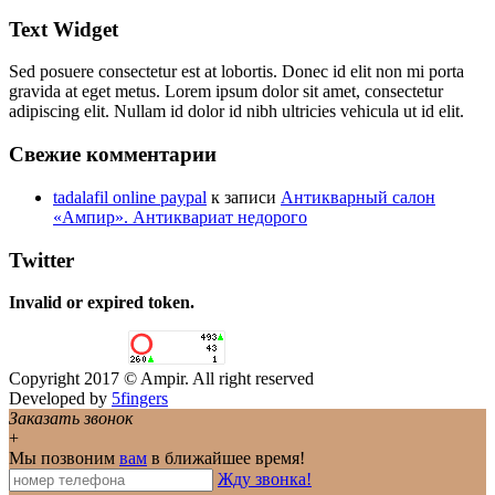
Text Widget
Sed posuere consectetur est at lobortis. Donec id elit non mi porta
gravida at eget metus. Lorem ipsum dolor sit amet, consectetur
adipiscing elit. Nullam id dolor id nibh ultricies vehicula ut id elit.
Свежие комментарии
tadalafil online paypal
к записи
Антикварный салон
«Ампир». Антиквариат недорого
Twitter
Invalid or expired token.
Copyright 2017 © Ampir. All right reserved
Developed by
5fingers
Заказать звонок
+
Мы позвоним
вам
в ближайшее время!
Жду звонка!