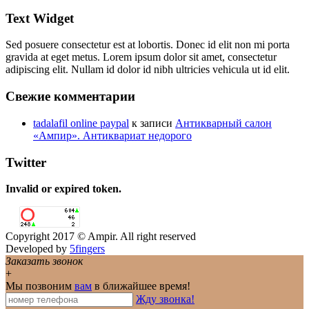
Text Widget
Sed posuere consectetur est at lobortis. Donec id elit non mi porta
gravida at eget metus. Lorem ipsum dolor sit amet, consectetur
adipiscing elit. Nullam id dolor id nibh ultricies vehicula ut id elit.
Свежие комментарии
tadalafil online paypal
к записи
Антикварный салон
«Ампир». Антиквариат недорого
Twitter
Invalid or expired token.
Copyright 2017 © Ampir. All right reserved
Developed by
5fingers
Заказать звонок
+
Мы позвоним
вам
в ближайшее время!
Жду звонка!