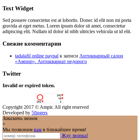
Text Widget
Sed posuere consectetur est at lobortis. Donec id elit non mi porta
gravida at eget metus. Lorem ipsum dolor sit amet, consectetur
adipiscing elit. Nullam id dolor id nibh ultricies vehicula ut id elit.
Свежие комментарии
tadalafil online paypal
к записи
Антикварный салон
«Ампир». Антиквариат недорого
Twitter
Invalid or expired token.
Copyright 2017 © Ampir. All right reserved
Developed by
5fingers
Заказать звонок
+
Мы позвоним
вам
в ближайшее время!
Жду звонка!