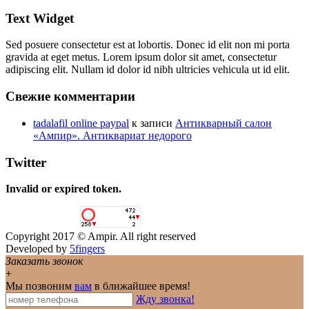
Text Widget
Sed posuere consectetur est at lobortis. Donec id elit non mi porta
gravida at eget metus. Lorem ipsum dolor sit amet, consectetur
adipiscing elit. Nullam id dolor id nibh ultricies vehicula ut id elit.
Свежие комментарии
tadalafil online paypal
к записи
Антикварный салон
«Ампир». Антиквариат недорого
Twitter
Invalid or expired token.
Copyright 2017 © Ampir. All right reserved
Developed by
5fingers
Заказать звонок
+
Мы позвоним
вам
в ближайшее время!
Жду звонка!