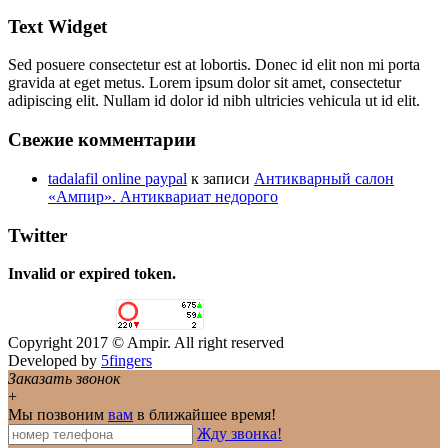
Text Widget
Sed posuere consectetur est at lobortis. Donec id elit non mi porta
gravida at eget metus. Lorem ipsum dolor sit amet, consectetur
adipiscing elit. Nullam id dolor id nibh ultricies vehicula ut id elit.
Свежие комментарии
tadalafil online paypal
к записи
Антикварный салон
«Ампир». Антиквариат недорого
Twitter
Invalid or expired token.
Copyright 2017 © Ampir. All right reserved
Developed by
5fingers
Заказать звонок
+
Мы позвоним
вам
в ближайшее время!
Жду звонка!