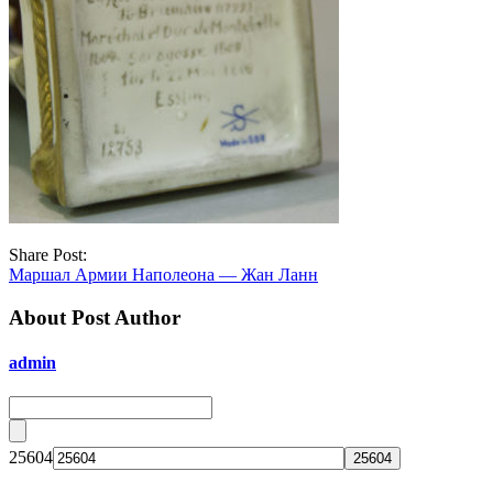
Share Post:
Маршал Армии Наполеона — Жан Ланн
About Post Author
admin
25604