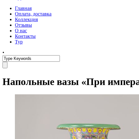
Главная
Оплата, доставка
Коллекция
Отзывы
О нас
Контакты
Тур
•
Напольные вазы «При импера