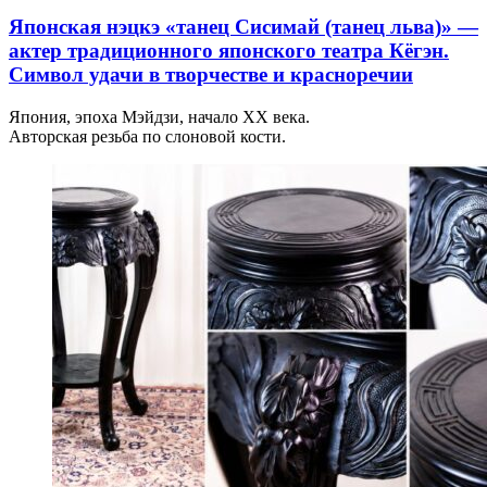
Японская нэцкэ «танец Сисимай (танец льва)» —
актер традиционного японского театра Кёгэн.
Символ удачи в творчестве и красноречии
Япония, эпоха Мэйдзи, начало XX века.
Авторская резьба по слоновой кости.