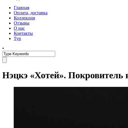
Главная
Оплата, доставка
Коллекция
Отзывы
О нас
Контакты
Тур
•
Нэцкэ «Хотей». Покровитель в