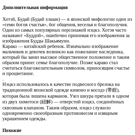
Дополнительная информация
Хотэй, Будай (Будай хэшан) — в японской мифологии один из
«семи богов счастья», бог общения, веселья и благополучия.
Один из самых популярных персонажей нэцкэ. Хотэя часто
называют «Буддой», ошибочно принимая его изображения за
изображения Будды Шакьямуни.
Карако — китайский ребенок. Изначально изображение
мальчиков и девочек возникло как пожелание наследника,
который бы занял высокое общественное положение и таким
образом принес семье благополучие. Позже карако стал
считаться благожелательным символом, приносящим счастье
и процветание.
.
Нэцкэ использовалось в качестве подвесного брелока на
традиционной японской одежде кимоно и косодэ (帯鉗),
которая была лишена карманов. Узел шнура прятали в одном
из двух химотоси (紐解) — отверстий нэцкэ, соединённых
сквозным клапаном. Таким образом, нэцкэ служило
одновременно своеобразным противовесом и изящным
украшением одежды.
Похожие