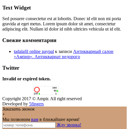
Text Widget
Sed posuere consectetur est at lobortis. Donec id elit non mi porta
gravida at eget metus. Lorem ipsum dolor sit amet, consectetur
adipiscing elit. Nullam id dolor id nibh ultricies vehicula ut id elit.
Свежие комментарии
tadalafil online paypal
к записи
Антикварный салон
«Ампир». Антиквариат недорого
Twitter
Invalid or expired token.
Copyright 2017 © Ampir. All right reserved
Developed by
5fingers
Заказать звонок
+
Мы позвоним
вам
в ближайшее время!
Жду звонка!