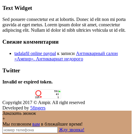
Text Widget
Sed posuere consectetur est at lobortis. Donec id elit non mi porta
gravida at eget metus. Lorem ipsum dolor sit amet, consectetur
adipiscing elit. Nullam id dolor id nibh ultricies vehicula ut id elit.
Свежие комментарии
tadalafil online paypal
к записи
Антикварный салон
«Ампир». Антиквариат недорого
Twitter
Invalid or expired token.
Copyright 2017 © Ampir. All right reserved
Developed by
5fingers
Заказать звонок
+
Мы позвоним
вам
в ближайшее время!
Жду звонка!