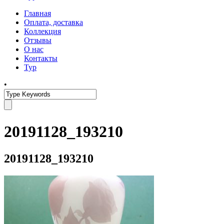
Главная
Оплата, доставка
Коллекция
Отзывы
О нас
Контакты
Тур
•
20191128_193210
20191128_193210