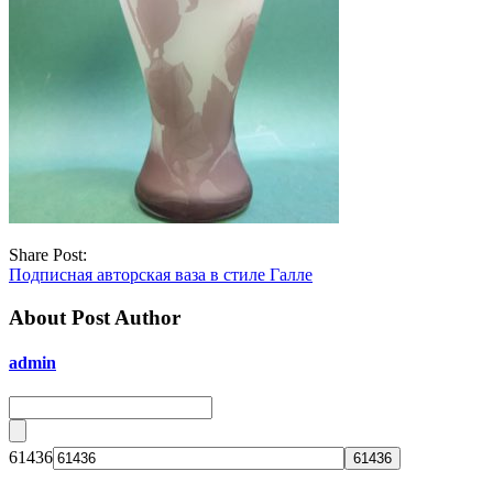
Share Post:
Подписная авторская ваза в стиле Галле
About Post Author
admin
61436