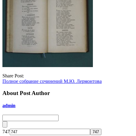
Share Post:
Полное собрание сочинений М.Ю. Лермонтова
About Post Author
admin
747