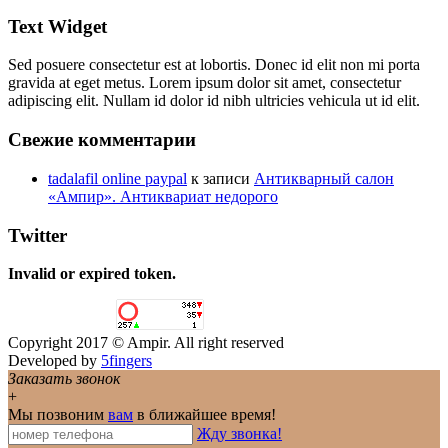
Text Widget
Sed posuere consectetur est at lobortis. Donec id elit non mi porta
gravida at eget metus. Lorem ipsum dolor sit amet, consectetur
adipiscing elit. Nullam id dolor id nibh ultricies vehicula ut id elit.
Свежие комментарии
tadalafil online paypal
к записи
Антикварный салон
«Ампир». Антиквариат недорого
Twitter
Invalid or expired token.
Copyright 2017 © Ampir. All right reserved
Developed by
5fingers
Заказать звонок
+
Мы позвоним
вам
в ближайшее время!
Жду звонка!