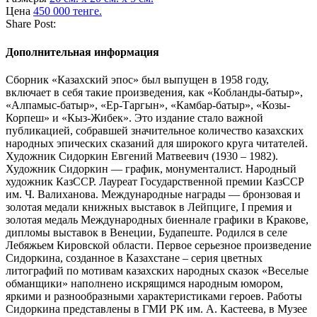
Цена
450 000 тенге.
Share Post:
Дополнительная информация
Сборник «Казахский эпос» был выпущен в 1958 году,
включает в себя такие произведения, как «Кобланды-батыр»,
«Алпамыс-батыр», «Ер-Таргын», «Камбар-батыр», «Козы-
Корпеш» и «Кыз-Жибек». Это издание стало важной
публикацией, собравшей значительное количество казахских
народных эпических сказаний для широкого круга читателей.
Художник Сидоркин Евгений Матвеевич (1930 – 1982).
Художник Сидоркин — график, монументалист. Народный
художник КазССР. Лауреат Государственной премии КазССР
им. Ч. Валиханова. Международные награды — бронзовая и
золотая медали книжных выставок в Лейпциге, I премия и
золотая медаль Международных биеннале графики в Кракове,
дипломы выставок в Венеции, Будапеште. Родился в селе
Лебяжьем Кировской области. Первое серьезное произведение
Сидоркина, созданное в Казахстане – серия цветных
литографий по мотивам казахских народных сказок «Веселые
обманщики» наполнено искрящимся народным юмором,
яркими и разнообразными характеристиками героев. Работы
Сидоркина представлены в ГМИ РК им. А. Кастеева, в Музее