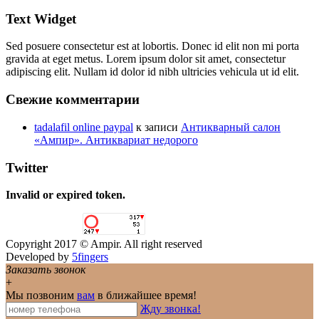
Text Widget
Sed posuere consectetur est at lobortis. Donec id elit non mi porta
gravida at eget metus. Lorem ipsum dolor sit amet, consectetur
adipiscing elit. Nullam id dolor id nibh ultricies vehicula ut id elit.
Свежие комментарии
tadalafil online paypal
к записи
Антикварный салон
«Ампир». Антиквариат недорого
Twitter
Invalid or expired token.
Copyright 2017 © Ampir. All right reserved
Developed by
5fingers
Заказать звонок
+
Мы позвоним
вам
в ближайшее время!
Жду звонка!