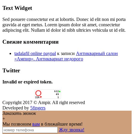
Text Widget
Sed posuere consectetur est at lobortis. Donec id elit non mi porta
gravida at eget metus. Lorem ipsum dolor sit amet, consectetur
adipiscing elit. Nullam id dolor id nibh ultricies vehicula ut id elit.
Свежие комментарии
tadalafil online paypal
к записи
Антикварный салон
«Ампир». Антиквариат недорого
Twitter
Invalid or expired token.
Copyright 2017 © Ampir. All right reserved
Developed by
5fingers
Заказать звонок
+
Мы позвоним
вам
в ближайшее время!
Жду звонка!