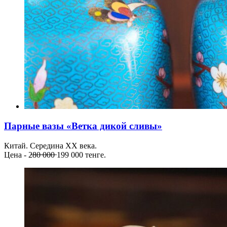
Парные вазы «Ветка дикой сливы»
Китай. Середина ХХ века.
Цена - 2̶8̶0̶ ̶0̶0̶0̶ 199 000 тенге.