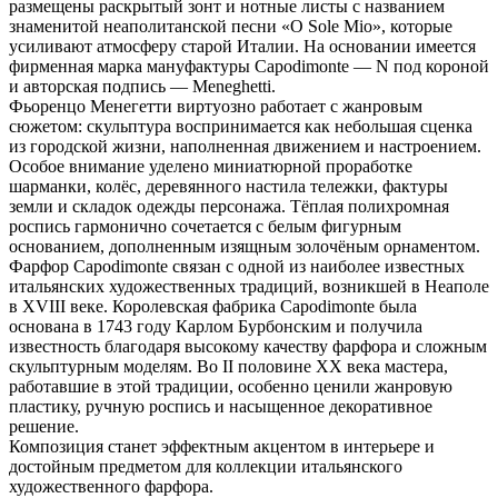
размещены раскрытый зонт и нотные листы с названием
знаменитой неаполитанской песни «O Sole Mio», которые
усиливают атмосферу старой Италии. На основании имеется
фирменная марка мануфактуры Capodimonte — N под короной
и авторская подпись — Meneghetti.
Фьоренцо Менегетти виртуозно работает с жанровым
сюжетом: скульптура воспринимается как небольшая сценка
из городской жизни, наполненная движением и настроением.
Особое внимание уделено миниатюрной проработке
шарманки, колёс, деревянного настила тележки, фактуры
земли и складок одежды персонажа. Тёплая полихромная
роспись гармонично сочетается с белым фигурным
основанием, дополненным изящным золочёным орнаментом.
Фарфор Capodimonte связан с одной из наиболее известных
итальянских художественных традиций, возникшей в Неаполе
в XVIII веке. Королевская фабрика Capodimonte была
основана в 1743 году Карлом Бурбонским и получила
известность благодаря высокому качеству фарфора и сложным
скульптурным моделям. Во II половине XX века мастера,
работавшие в этой традиции, особенно ценили жанровую
пластику, ручную роспись и насыщенное декоративное
решение.
Композиция станет эффектным акцентом в интерьере и
достойным предметом для коллекции итальянского
художественного фарфора.