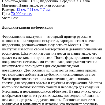
Происхождение
СССР, Федоскино. Середина ХХ века.
Материал
Папье-маше, ручная роспись.
Размеры
15 см. * 11 см. * 7 см.
Цена
70 000 тенге.
Share Post:
Дополнительная информация
Федоскинские шкатулки — это яркий пример русского
лакового миниатюрного искусства, зародившегося в селе
Федоскино, расположенном недалеко от Москвы. Эти
шкатулки известны своим мастерством и детализированными
росписями. Шкатулки изготавливаются из папье-маше, что
делает их легкими и прочными. После формирования основа
покрывается несколькими слоями лака, которые тщательно
шлифуются и полируются для создания гладкой
поверхности. Для росписи используются масляные краски,
что позволяет добиваться глубоких и насыщенных цветов.
Часто применяется техника наложения краски тонкими
слоями для создания объема и глубины изображения. Мастера
часто используют золотую фольгу и перламутр для создания
блестящих и переливающихся эффектов. На шкатулках часто
изображают сцены из русских сказок, повседневной жизни,
пейзажи, портреты и другие сюжеты. Роспись отличается
реализмом и вниманием к деталям, что позволяет создавать