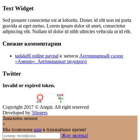
Text Widget
Sed posuere consectetur est at lobortis. Donec id elit non mi porta
gravida at eget metus. Lorem ipsum dolor sit amet, consectetur
adipiscing elit. Nullam id dolor id nibh ultricies vehicula ut id elit.
Свежие комментарии
tadalafil online paypal
к записи
Антикварный салон
«Ампир». Антиквариат недорого
Twitter
Invalid or expired token.
Copyright 2017 © Ampir. All right reserved
Developed by
5fingers
Заказать звонок
+
Мы позвоним
вам
в ближайшее время!
Жду звонка!