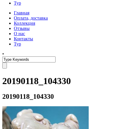
Тур
Главная
Оплата, доставка
Коллекция
Отзывы
О нас
Контакты
Тур
•
20190118_104330
20190118_104330