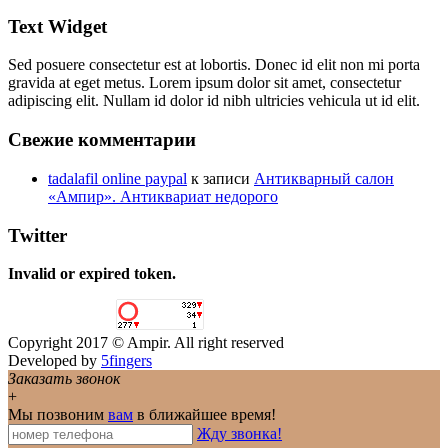
Text Widget
Sed posuere consectetur est at lobortis. Donec id elit non mi porta
gravida at eget metus. Lorem ipsum dolor sit amet, consectetur
adipiscing elit. Nullam id dolor id nibh ultricies vehicula ut id elit.
Свежие комментарии
tadalafil online paypal
к записи
Антикварный салон
«Ампир». Антиквариат недорого
Twitter
Invalid or expired token.
Copyright 2017 © Ampir. All right reserved
Developed by
5fingers
Заказать звонок
+
Мы позвоним
вам
в ближайшее время!
Жду звонка!