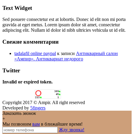
Text Widget
Sed posuere consectetur est at lobortis. Donec id elit non mi porta
gravida at eget metus. Lorem ipsum dolor sit amet, consectetur
adipiscing elit. Nullam id dolor id nibh ultricies vehicula ut id elit.
Свежие комментарии
tadalafil online paypal
к записи
Антикварный салон
«Ампир». Антиквариат недорого
Twitter
Invalid or expired token.
Copyright 2017 © Ampir. All right reserved
Developed by
5fingers
Заказать звонок
+
Мы позвоним
вам
в ближайшее время!
Жду звонка!