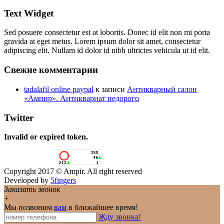
Text Widget
Sed posuere consectetur est at lobortis. Donec id elit non mi porta
gravida at eget metus. Lorem ipsum dolor sit amet, consectetur
adipiscing elit. Nullam id dolor id nibh ultricies vehicula ut id elit.
Свежие комментарии
tadalafil online paypal
к записи
Антикварный салон
«Ампир». Антиквариат недорого
Twitter
Invalid or expired token.
Copyright 2017 © Ampir. All right reserved
Developed by
5fingers
Заказать звонок
+
Мы позвоним
вам
в ближайшее время!
Жду звонка!