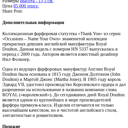
Размеры
Высота - 15,5 см.
Цена
85 000 тенге.
Share Post:
Дополнительная информация
Коллекционная фарфоровая статуэтка «Thank You» из серии
«
Occasions – Name Your Own
» знаменитой коллекции
прекрасных девушек английской мануфактуры Royal
Doulton. Данная модель с номером HN 5337 выпускалась в
период с 2009 года. Автором является известный дизайнер
Нил Фолкнер.
Одна из ведущих фарфоровых мануфактур Англии Royal
Doulton была основана в 1815 году Джоном Долтоном (John
Doulton) и Мартой Джонс (Martha Jones). В 1905 году король
Эдвард VII, удостоил производство Королевского ордера и дал
разрешение на использование в названии компании слова
ROYAL («королевский»). До сегодняшних дней Royal Doulton
является одним из крупнейших в мире производителей
фарфора премиум-класса. Изделия отличаются не только
высочайшим качеством, но и чистотой английского стиля,
элегантностью и романтизмом.
Похожие