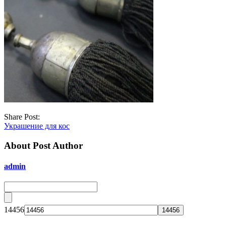
Share Post:
Украшение для кос
About Post Author
admin
14456