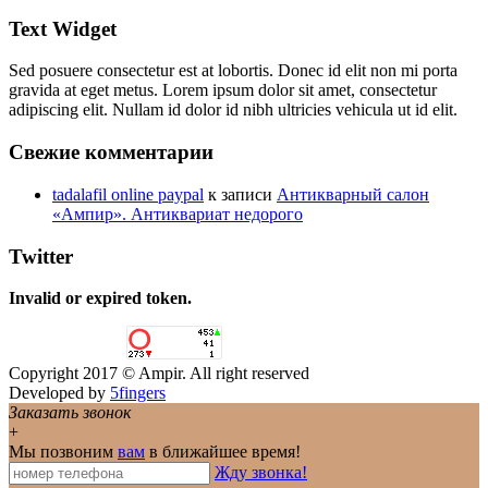
Text Widget
Sed posuere consectetur est at lobortis. Donec id elit non mi porta
gravida at eget metus. Lorem ipsum dolor sit amet, consectetur
adipiscing elit. Nullam id dolor id nibh ultricies vehicula ut id elit.
Свежие комментарии
tadalafil online paypal
к записи
Антикварный салон
«Ампир». Антиквариат недорого
Twitter
Invalid or expired token.
Copyright 2017 © Ampir. All right reserved
Developed by
5fingers
Заказать звонок
+
Мы позвоним
вам
в ближайшее время!
Жду звонка!