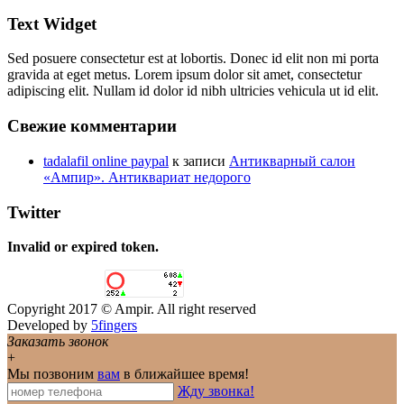
Text Widget
Sed posuere consectetur est at lobortis. Donec id elit non mi porta
gravida at eget metus. Lorem ipsum dolor sit amet, consectetur
adipiscing elit. Nullam id dolor id nibh ultricies vehicula ut id elit.
Свежие комментарии
tadalafil online paypal
к записи
Антикварный салон
«Ампир». Антиквариат недорого
Twitter
Invalid or expired token.
Copyright 2017 © Ampir. All right reserved
Developed by
5fingers
Заказать звонок
+
Мы позвоним
вам
в ближайшее время!
Жду звонка!