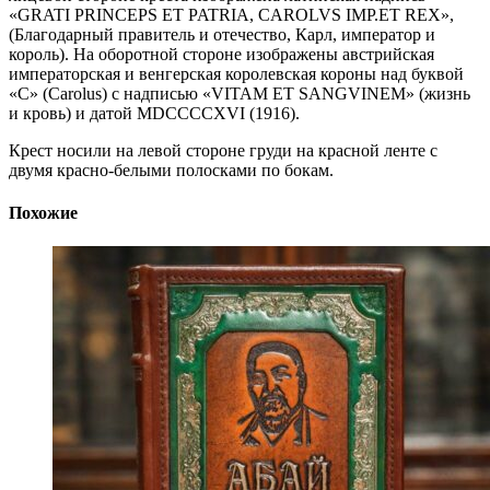
«GRATI PRINCEPS ET PATRIA, CAROLVS IMP.ET REX»,
(Благодарный правитель и отечество, Карл, император и
король). На оборотной стороне изображены австрийская
императорская и венгерская королевская короны над буквой
«C» (Carolus) с надписью «VITAM ET SANGVINEM» (жизнь
и кровь) и датой MDCCCCXVI (1916).
Крест носили на левой стороне груди на красной ленте с
двумя красно-белыми полосками по бокам.
Похожие