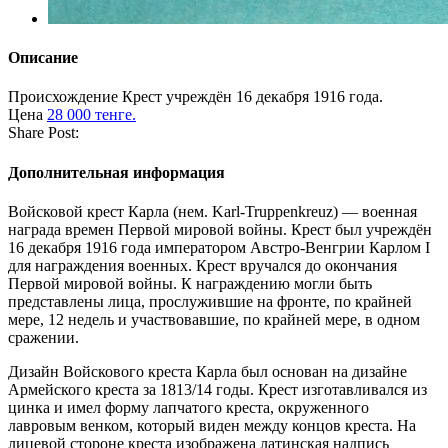
Описание
Происхождение
Крест учреждён 16 декабря 1916 года.
Цена
28 000 тенге.
Share Post:
Дополнительная информация
Войсковой крест Карла (нем. Karl-Truppenkreuz) — военная
награда времен Первой мировой войны. Крест был учреждён
16 декабря 1916 года императором Австро-Венгрии Карлом I
для награждения военных. Крест вручался до окончания
Первой мировой войны. К награждению могли быть
представлены лица, прослужившие на фронте, по крайней
мере, 12 недель и участвовавшие, по крайней мере, в одном
сражении.
Дизайн Войскового креста Карла был основан на дизайне
Армейского креста за 1813/14 годы. Крест изготавливался из
цинка и имел форму лапчатого креста, окруженного
лавровым венком, который виден между концов креста. На
лицевой стороне креста изображена латинская надпись