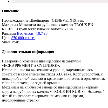
Описание
Происхождение
Швейцария - GENEVE, XIX век.
Материал
Механизм на рубиновых камнях TROUS EN
RUBIS. В комплекте ключик золотой - 18К.
Размеры
Вес часов - 18,7 гр.
Цена
850 000 тенге.
Share Post:
Дополнительная информация
Невероятно красивые швейцарские часы-кулон
«ECHAPPEMENT et CYLINDRE».
Исполненные на высочайшем уровне, карманные часы
сочетают в себе элементы стиля XIX века. Корпус золотой, с
шикарной синей эмалью и красивым цветочным орнаментом,
с бриллиантами, на задней крышке.
Механизм на ключевом заводе со швейцарским анкерным
ходом на рубиновых камнях «TROUS EN RUBIS». Эмалевый
белый циферблат с черными римскими цифрами,
позолоченные стрелки.