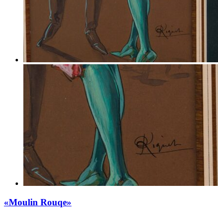
«Moulin Rouqe»